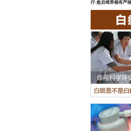
疗-愈后维养都有严