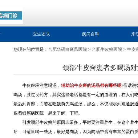
介
医生团队
疾病百科
来
您现在的位置是：
合肥华研白癜风医院
>
合肥牛皮癣医院
>
牛皮
颈部牛皮癣患者多喝汤对
牛皮癣应注意喝汤，
辅助治牛皮癣的汤品都有哪些呢
?俗话
喝汤，胜过良药方，其实这些老话都是有一定的道理的，在人们
最后到胃部，而若在吃饭前先喝点汤，那么，不仅能起到疏通肠
跟着银屑病医院一起来了解一下吧。
引发颈部牛皮癣的原因非常多，平时要注重养生，在这个养生
后，可适量喝一些汤，最好是肉汤，因为肉汤中含有丰富的蛋白质