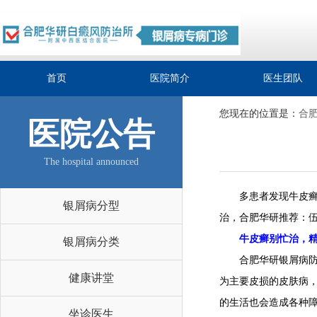
首页
医院简介
医生团队
您现在的位置是：
合
医院公告
The hospital announced
多患者发现牛皮癣后
银屑病分型
治，合肥华研推荐：伍
牛皮癣别忙治，精
银屑病分类
合肥华研银屑病防治
健康讲堂
为主要皮损的皮肤病
的生活也会造成各种
坐诊医生