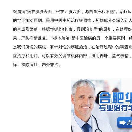
银屑病“病在肌肤表面，根在五脏六腑，源自血液和细胞”。治疗
的辩证施治原则。采用中医中药治疗银屑病，药物成分会深入到
的合成及繁殖。根据“急则治其表，缓则治其里”的原则，在处理
果，严防病情反复。 “标本兼治”是中医治病的另一个重要原则，
是我们所说的病根，有针对性的辨证施治，在治疗过程中准确查
症治疗和用药。可以有效的调节机体内部，滋阴养肝，益气养精
痒、祛除病灶、内外兼治。