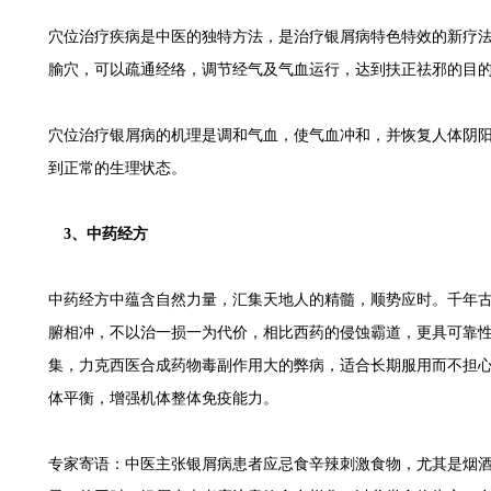
穴位治疗疾病是中医的独特方法，是治疗银屑病特色特效的新疗
腧穴，可以疏通经络，调节经气及气血运行，达到扶正祛邪的目
穴位治疗银屑病的机理是调和气血，使气血冲和，并恢复人体阴
到正常的生理状态。
3、中药经方
中药经方中蕴含自然力量，汇集天地人的精髓，顺势应时。千年
腑相冲，不以治一损一为代价，相比西药的侵蚀霸道，更具可靠
集，力克西医合成药物毒副作用大的弊病，适合长期服用而不担
体平衡，增强机体整体免疫能力。
专家寄语：中医主张银屑病患者应忌食辛辣刺激食物，尤其是烟