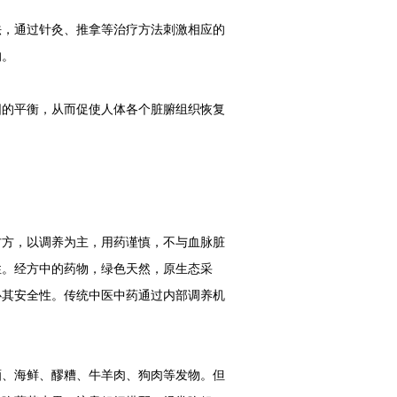
法，通过针灸、推拿等治疗方法刺激相应的
的。
阳的平衡，从而促使人体各个脏腑组织恢复
古方，以调养为主，用药谨慎，不与血脉脏
性。经方中的药物，绿色天然，原生态采
心其安全性。传统中医中药通过内部调养机
酒、海鲜、醪糟、牛羊肉、狗肉等发物。但