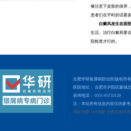
够注意下皮肤的保养
患者们在平时的话要
白癜风发生在面部
生活。治疗白癜风要
院检查才行的。
合肥华研银屑病防治所|版权所
医院地址： 合肥市庐阳区蒙城北
咨询电话： 0551-65733120
注：本站所有信息内容仅供参考
网站地图
xml地图
合肥白癜风医