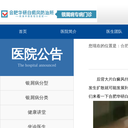
首页
医院简介
医生团队
您现在的位置是：
合
医院公告
The hospital announced
后背大片白癜风什么
银屑病分型
发生扩散就可能发展
们来看一下合肥华研
银屑病分类
健康讲堂
坐诊医生